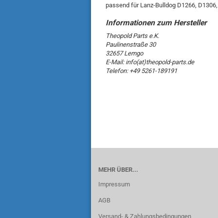
passend für Lanz-Bulldog D1266, D1306
Theopold Parts e.K.
Paulinenstraße 30
32657 Lemgo
E-Mail: info(at)theopold-parts.de
Telefon: +49 5261-189191
MEHR ÜBER...
Impressum
AGB
Versand- & Zahlungsbedingungen