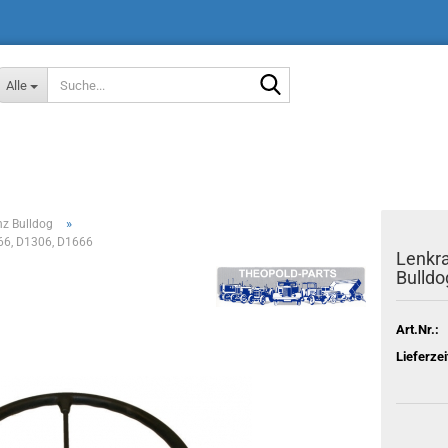
Suche...
Alle
»
nz Bulldog
66, D1306, D1666
Lenkra
Bulldo
Art.Nr.:
Lieferzei