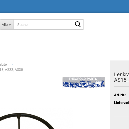
Suche...
Alle
»
lüter
18, AS22, AS30
Lenkra
AS15,
Art.Nr.:
Lieferzei