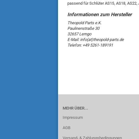
passend für Schlüter AS15, AS18, AS22,
Theopold Parts e.K.
Paulinenstraße 30
32657 Lemgo
E-Mail: info(at)theopold-parts.de
Telefon: +49 5261-189191
MEHR ÜBER...
Impressum
AGB
Versand- & Zahlungsbedingungen