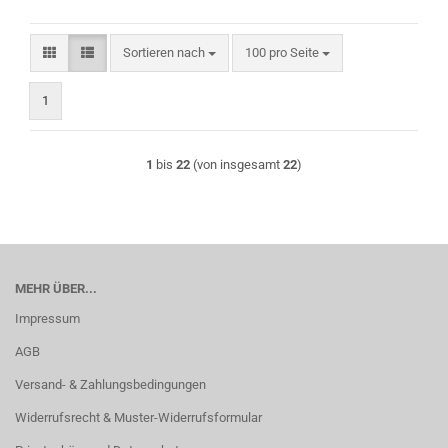
Sortieren nach
pro Seite
Sortieren nach
100 pro Seite
1
1
bis
22
(von insgesamt
22
)
MEHR ÜBER...
Impressum
AGB
Versand- & Zahlungsbedingungen
Widerrufsrecht & Muster-Widerrufsformular