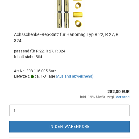
Achsschenkel-Rep-Satz für Hanomag Typ R 22, R 27, R
324
passend für R 22, R 27, R 324
Inhalt siehe Bild
Art.Nr.: 308 116 005-Satz
Lieferzeit:
ca. 1-3 Tage
(Ausland abweichend)
282,00 EUR
inkl. 19% MwSt. zzgl.
Versand
IN DEN WARENKORB