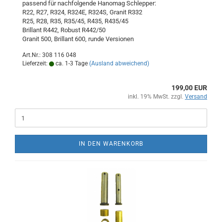
passend für nachfolgende Hanomag Schlepper:
R22, R27, R324, R324E, R324S, Granit R332
R25, R28, R35, R35/45, R435, R435/45
Brillant R442, Robust R442/50
Granit 500, Brillant 600, runde Versionen
Art.Nr.: 308 116 048
Lieferzeit:
ca. 1-3 Tage
(Ausland abweichend)
199,00 EUR
inkl. 19% MwSt. zzgl.
Versand
IN DEN WARENKORB