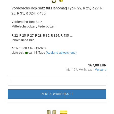
Vorderachs-Rep-Satz für Hanomag Typ R 22, R 25, R 27, R
28, R 35, R 324, R 435,
Vorderachs-Rep-Satz
Mittelachsbolzen, Federbolzen
R 22, R 25, R 27, R 28, R 35, R 324, R 435, ...
Inhalt siehe Bild
Art.Nr.: 308 116 713-Satz
Lieferzeit:
ca. 1-3 Tage
(Ausland abweichend)
167,80 EUR
inkl. 19% MwSt. zzgl.
Versand
IN DEN WARENKORB