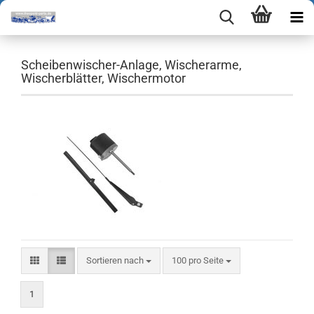
Scheibenwischer-Anlage, Wischerarme,
Wischerblätter, Wischermotor
Sortieren nach
pro Seite
Sortieren nach
100 pro Seite
1