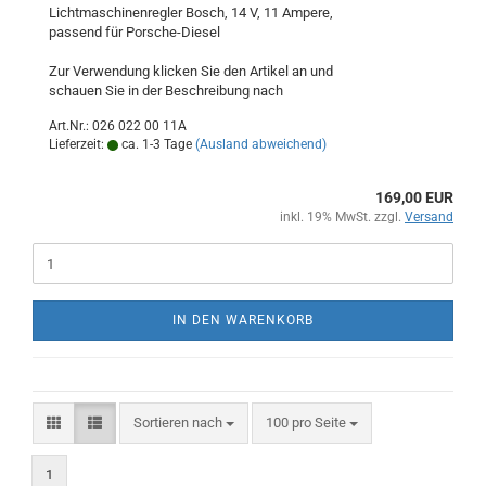
Lichtmaschinenregler Bosch, 14 V, 11 Ampere,
passend für Porsche-Diesel
Zur Verwendung klicken Sie den Artikel an und
schauen Sie in der Beschreibung nach
Art.Nr.: 026 022 00 11A
Lieferzeit:
ca. 1-3 Tage
(Ausland abweichend)
169,00 EUR
inkl. 19% MwSt. zzgl.
Versand
IN DEN WARENKORB
Sortieren nach
pro Seite
Sortieren nach
100 pro Seite
1