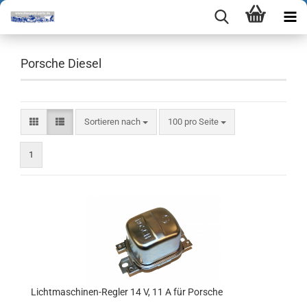
Porsche Diesel
Sortieren nach
pro Seite
Sortieren nach
100 pro Seite
1
Lichtmaschinen-Regler 14 V, 11 A für Porsche