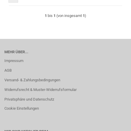
1
bis
1
(von insgesamt
1
)
MEHR ÜBER...
Impressum
AGB
Versand- & Zahlungsbedingungen
Widerrufsrecht & Muster-Widerrufsformular
Privatsphäre und Datenschutz
Cookie Einstellungen