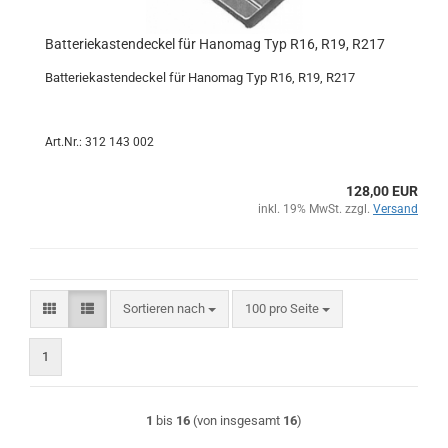
Batteriekastendeckel für Hanomag Typ R16, R19, R217
Batteriekastendeckel für Hanomag Typ R16, R19, R217
Art.Nr.: 312 143 002
128,00 EUR
inkl. 19% MwSt. zzgl.
Versand
Sortieren nach
pro Seite
Sortieren nach
100 pro Seite
1
1
bis
16
(von insgesamt
16
)