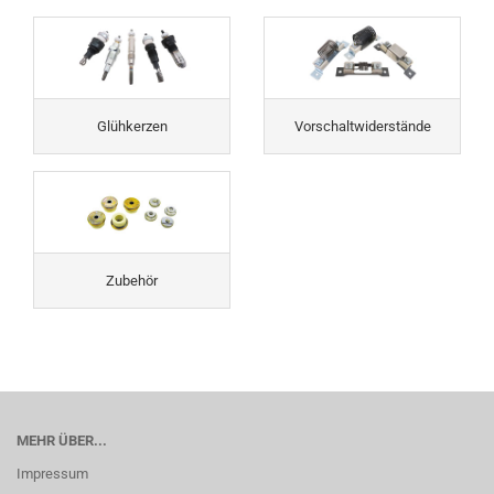
Glühkerzen
Vorschaltwiderstände
Zubehör
MEHR ÜBER...
Impressum