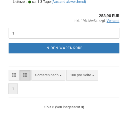
Lieferzeit:
ca. 1-3 Tage
(Ausland abweichend)
253,90 EUR
inkl. 19% MwSt. zzgl.
Versand
IN DEN WARENKORB
Sortieren nach
pro Seite
Sortieren nach
100 pro Seite
1
1
bis
3
(von insgesamt
3
)