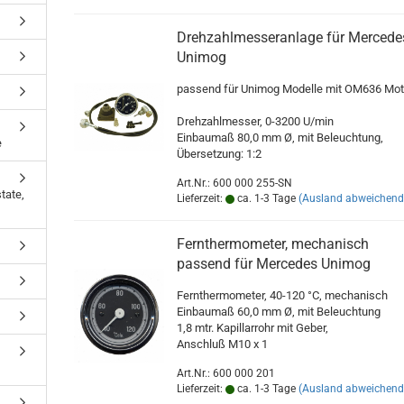
Drehzahlmesseranlage für Mercede
Unimog
passend für Unimog Modelle mit OM636 Mot
Drehzahlmesser, 0-3200 U/min
Einbaumaß 80,0 mm Ø, mit Beleuchtung,
e
Übersetzung: 1:2
Art.Nr.: 600 000 255-SN
tate,
Lieferzeit:
ca. 1-3 Tage
(Ausland abweichend
Fernthermometer, mechanisch
passend für Mercedes Unimog
Fernthermometer, 40-120 °C, mechanisch
Einbaumaß 60,0 mm Ø, mit Beleuchtung
1,8 mtr. Kapillarrohr mit Geber,
Anschluß M10 x 1
Art.Nr.: 600 000 201
Lieferzeit:
ca. 1-3 Tage
(Ausland abweichend