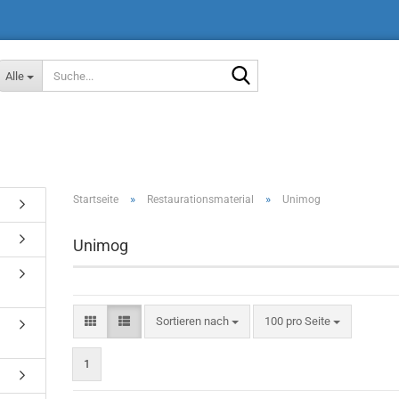
Suche...
Alle
»
»
Startseite
Restaurationsmaterial
Unimog
Unimog
Sortieren nach
pro Seite
Sortieren nach
100 pro Seite
1