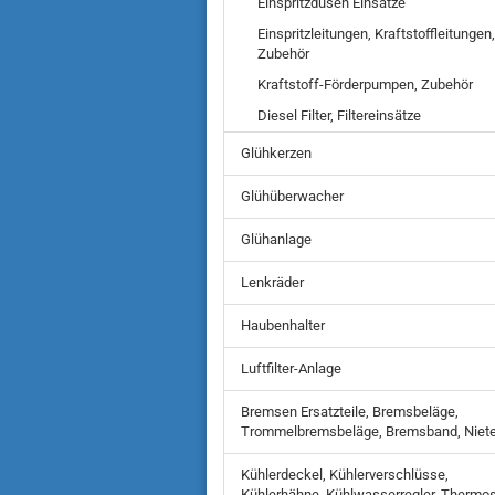
Einspritzdüsen Einsätze
Einspritzleitungen, Kraftstoffleitungen,
Zubehör
Kraftstoff-Förderpumpen, Zubehör
Diesel Filter, Filtereinsätze
Glühkerzen
Glühüberwacher
Glühanlage
Lenkräder
Haubenhalter
Luftfilter-Anlage
Bremsen Ersatzteile, Bremsbeläge,
Trommelbremsbeläge, Bremsband, Niet
Kühlerdeckel, Kühlerverschlüsse,
Kühlerhähne, Kühlwasserregler, Thermos