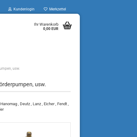
Kundenlogin
Merkzettel
Ihr Warenkorb
0,00 EUR
pumpen, usw.
 Förderpumpen, usw.
Hanomag , Deutz , Lanz , Eicher , Fendt ,
der