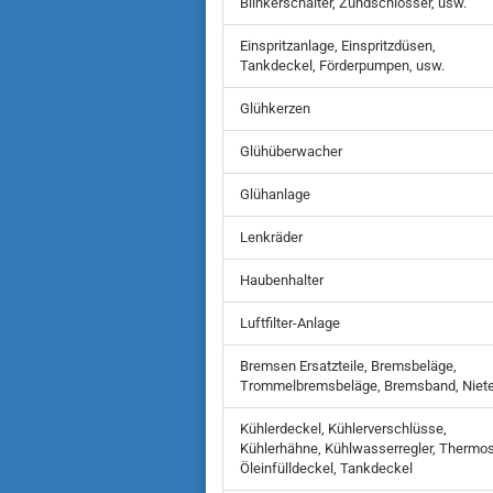
Blinkerschalter, Zündschlösser, usw.
Einspritzanlage, Einspritzdüsen,
Tankdeckel, Förderpumpen, usw.
Glühkerzen
Glühüberwacher
Glühanlage
Lenkräder
Haubenhalter
Luftfilter-Anlage
Bremsen Ersatzteile, Bremsbeläge,
Trommelbremsbeläge, Bremsband, Niet
Kühlerdeckel, Kühlerverschlüsse,
Kühlerhähne, Kühlwasserregler, Thermos
Öleinfülldeckel, Tankdeckel