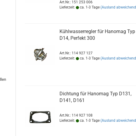
28, R 35, R 35/45, R 435, R 435/45,
Art.Nr.: 151 253 006
Lieferzeit:
ca. 1-3 Tage
(Ausland abweichend
Brillant R 442, Robust R 442/50,
Brillant 60
Kühlwasserregler für Hanomag Typ
D14, Perfekt 300
Art.Nr.: 114 927 127
Lieferzeit:
ca. 1-3 Tage
(Ausland abweichend
llen
Dichtung für Hanomag Typ D131,
D141, D161
Art.Nr.: 114 927 108
Lieferzeit:
ca. 1-3 Tage
(Ausland abweichend