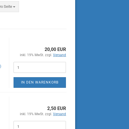
eite
ro Seite
20,00 EUR
inkl. 19% MwSt. zzgl.
Versand
)
IN DEN WARENKORB
2,50 EUR
inkl. 19% MwSt. zzgl.
Versand
0
 R