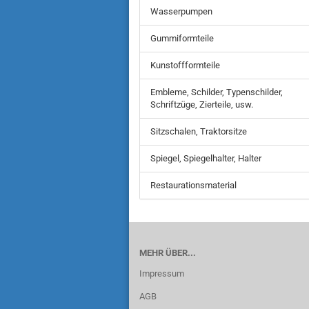
Wasserpumpen
Gummiformteile
Kunstoffformteile
Embleme, Schilder, Typenschilder,
Schriftzüge, Zierteile, usw.
Sitzschalen, Traktorsitze
Spiegel, Spiegelhalter, Halter
Restaurationsmaterial
MEHR ÜBER...
Impressum
AGB