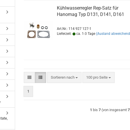
Kühlwasserregler Rep-Satz für
Hanomag Typ D131, D141, D161
Art.Nr.: 114 927 127-1
Lieferzeit:
ca. 1-3 Tage
(Ausland abweichend
Sortieren nach
pro Seite
Sortieren nach
100 pro Seite
1
e
1
bis
7
(von insgesamt
7
tate,