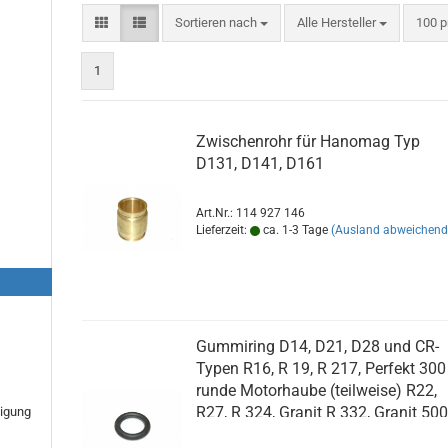
Sortieren nach
pro S
Sortieren nach
Alle Hersteller
100 p
1
Zwischenrohr für Hanomag Typ
D131, D141, D161
Art.Nr.: 114 927 146
Lieferzeit:
ca. 1-3 Tage
(Ausland abweichend
Gummiring D14, D21, D28 und CR-
Typen R16, R 19, R 217, Perfekt 300
runde Motorhaube (teilweise) R22,
R27, R 324, Granit R 332, Granit 50
tigung
runde Motorhaube (teilweise) R 25,