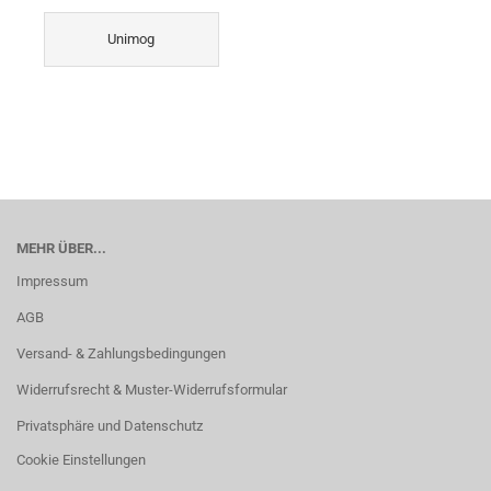
Unimog
MEHR ÜBER...
Impressum
AGB
Versand- & Zahlungsbedingungen
Widerrufsrecht & Muster-Widerrufsformular
Privatsphäre und Datenschutz
Cookie Einstellungen