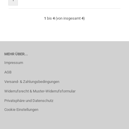
1
bis
4
(von insgesamt
4
)
MEHR ÜBER...
Impressum
AGB
Versand- & Zahlungsbedingungen
Widerrufsrecht & Muster-Widerrufsformular
Privatsphäre und Datenschutz
Cookie Einstellungen