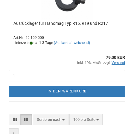
Ausrücklager für Hanomag Typ R16, R19 und R217
Art.Nr.: 59 109 000
Lieferzeit:
ca. 1-3 Tage
(Ausland abweichend)
79,00 EUR
inkl. 19% MwSt. zzgl.
Versand
IN DEN WARENKORB
Sortieren nach
pro Seite
Sortieren nach
100 pro Seite
1