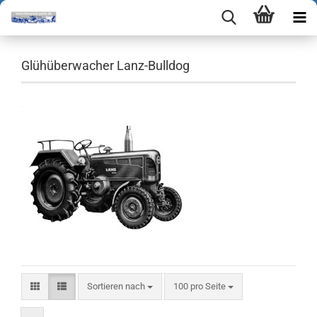
Glühüberwacher Lanz-Bulldog
Sortieren nach
pro Seite
Sortieren nach
100 pro Seite