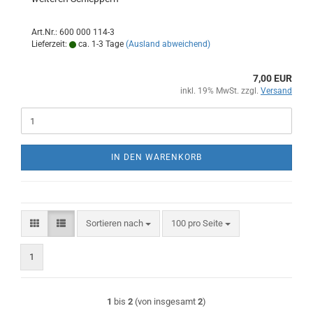
Art.Nr.: 600 000 114-3
Lieferzeit:
ca. 1-3 Tage
(Ausland abweichend)
7,00 EUR
inkl. 19% MwSt. zzgl.
Versand
IN DEN WARENKORB
Sortieren nach
pro Seite
Sortieren nach
100 pro Seite
1
1
bis
2
(von insgesamt
2
)