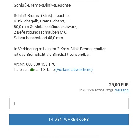
Schluß-Brems-(Blink-)Leuchte
Schluß-Brems- (Blink)- Leuchte,
Blinklicht gelb, Bremslicht rot,
80,0 mm Ø, Metallgehäuse schwarz,
2 Befestigungsschrauben M 6,
Schraubenabstand 45,0 mm,
In Verbindung mit einem 2-Kreis Blink-Bremsschalter
ist das Bremslicht als Blinklicht verwendbar.
Art.Nr.: 600 000 153 TPQ
Lieferzeit:
ca. 1-3 Tage
(Ausland abweichend)
25,00 EUR
inkl. 19% MwSt. zzgl.
Versand
IN DEN WARENKORB