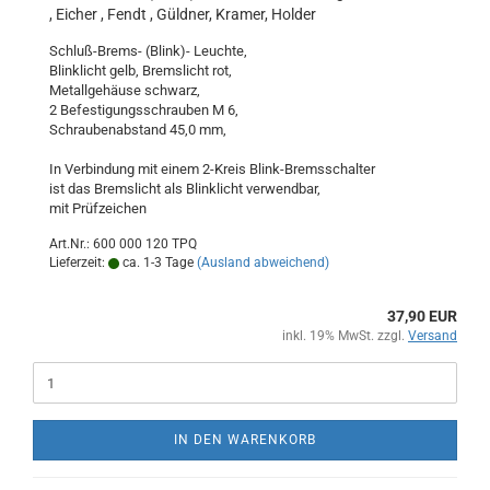
, Eicher , Fendt , Güldner, Kramer, Holder
Schluß-Brems- (Blink)- Leuchte,
Blinklicht gelb, Bremslicht rot,
Metallgehäuse schwarz,
2 Befestigungsschrauben M 6,
Schraubenabstand 45,0 mm,
In Verbindung mit einem 2-Kreis Blink-Bremsschalter
ist das Bremslicht als Blinklicht verwendbar,
mit Prüfzeichen
Art.Nr.: 600 000 120 TPQ
Lieferzeit:
ca. 1-3 Tage
(Ausland abweichend)
37,90 EUR
inkl. 19% MwSt. zzgl.
Versand
IN DEN WARENKORB