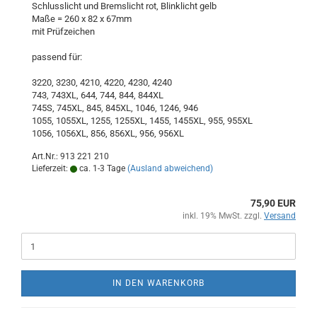
Schlusslicht und Bremslicht rot, Blinklicht gelb
Maße = 260 x 82 x 67mm
mit Prüfzeichen
passend für:
3220, 3230, 4210, 4220, 4230, 4240
743, 743XL, 644, 744, 844, 844XL
745S, 745XL, 845, 845XL, 1046, 1246, 946
1055, 1055XL, 1255, 1255XL, 1455, 1455XL, 955, 955XL
1056, 1056XL, 856, 856XL, 956, 956XL
Art.Nr.: 913 221 210
Lieferzeit:
ca. 1-3 Tage
(Ausland abweichend)
75,90 EUR
inkl. 19% MwSt. zzgl.
Versand
IN DEN WARENKORB