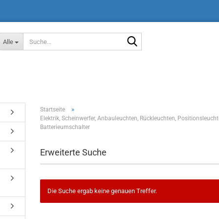
Suche...
Alle
»
Startseite
Elektrik, Scheinwerfer, Anbauleuchten, Rückleuchten, Positionsleucht
Batterieumschalter
Erweiterte Suche
Die Suche ergab keine genauen Treffer.