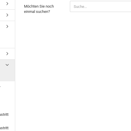
MÖCHTEN
Möchten Sie noch
SIE
einmal suchen?
NOCH
EINMAL
SUCHEN?
,
tritt
tritt