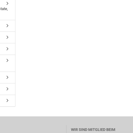
tate,
WIR SIND MITGLIED BEIM