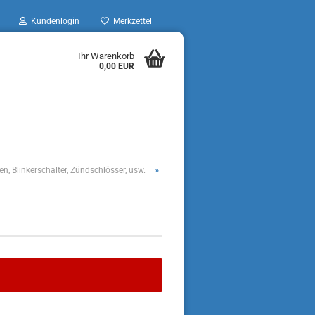
Kundenlogin
Merkzettel
Ihr Warenkorb
0,00 EUR
»
en, Blinkerschalter, Zündschlösser, usw.