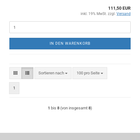
111,50 EUR
inkl. 19% MwSt. zzgl.
Versand
IN DEN WARENKORB
Sortieren nach
pro Seite
Sortieren nach
100 pro Seite
1
1
bis
8
(von insgesamt
8
)