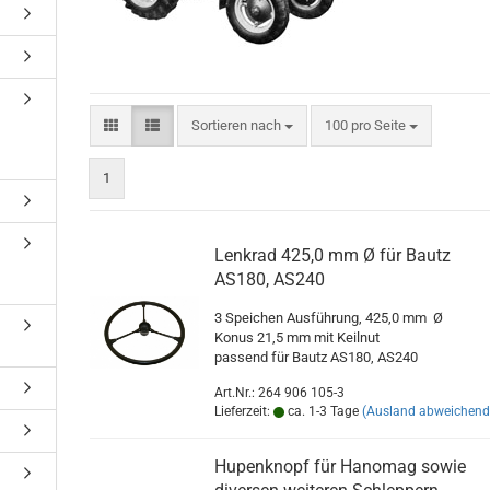
Sortieren nach
pro Seite
Sortieren nach
100 pro Seite
1
Lenkrad 425,0 mm Ø für Bautz
AS180, AS240
3 Speichen Ausführung, 425,0 mm Ø
Konus 21,5 mm mit Keilnut
passend für Bautz AS180, AS240
Art.Nr.: 264 906 105-3
Lieferzeit:
ca. 1-3 Tage
(Ausland abweichend
Hupenknopf für Hanomag sowie