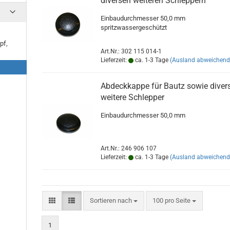
diversen weiteren Schleppern
Einbaudurchmesser 50,0 mm
spritzwassergeschützt
pf,
Art.Nr.: 302 115 014-1
Lieferzeit:
ca. 1-3 Tage
(Ausland abweichend
Abdeckkappe für Bautz sowie diver
weitere Schlepper
Einbaudurchmesser 50,0 mm
Art.Nr.: 246 906 107
Lieferzeit:
ca. 1-3 Tage
(Ausland abweichend
Sortieren nach
pro Seite
Sortieren nach
100 pro Seite
1