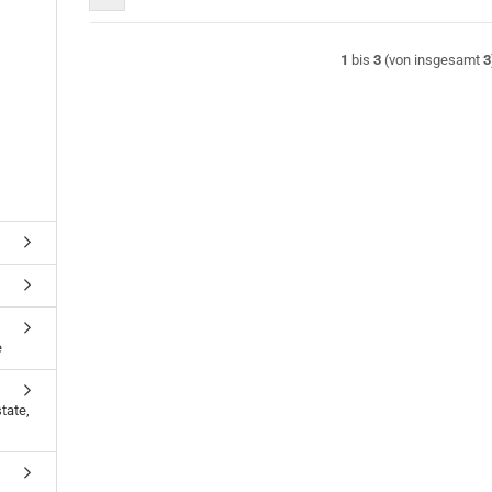
1
bis
3
(von insgesamt
3
e
tate,