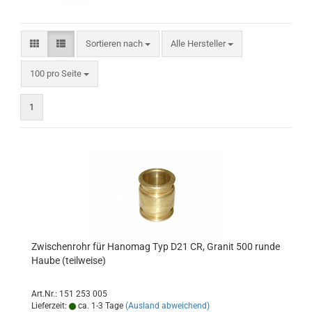
Sortieren nach
Sortieren nach
Alle Hersteller
pro Seite
100 pro Seite
1
Zwischenrohr für Hanomag Typ D21 CR, Granit 500 runde
Haube (teilweise)
Art.Nr.: 151 253 005
Lieferzeit:
ca. 1-3 Tage
(Ausland abweichend)