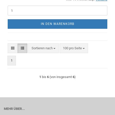
IN DEN WARENKORB
Sortieren nach
pro Seite
Sortieren nach
100 pro Seite
1
1
bis
6
(von insgesamt
6
)
MEHR ÜBER...