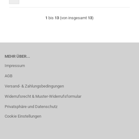
1
bis
13
(von insgesamt
13
)
MEHR ÜBER...
Impressum
AGB
Versand- & Zahlungsbedingungen
Widerrufsrecht & Muster-Widerrufsformular
Privatsphäre und Datenschutz
Cookie Einstellungen