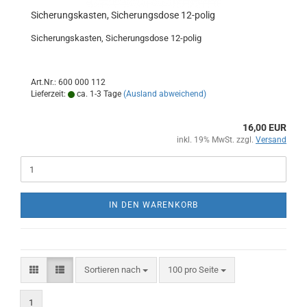
Sicherungskasten, Sicherungsdose 12-polig
Sicherungskasten, Sicherungsdose 12-polig
Art.Nr.: 600 000 112
Lieferzeit:
ca. 1-3 Tage
(Ausland abweichend)
16,00 EUR
inkl. 19% MwSt. zzgl.
Versand
IN DEN WARENKORB
Sortieren nach
pro Seite
Sortieren nach
100 pro Seite
1