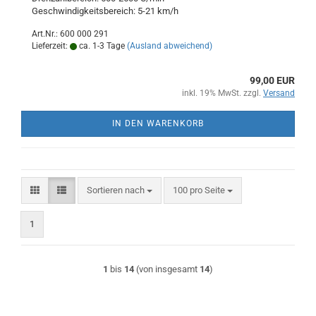
Geschwindigkeitsbereich: 5-21 km/h
Art.Nr.: 600 000 291
Lieferzeit:
ca. 1-3 Tage
(Ausland abweichend)
99,00 EUR
inkl. 19% MwSt. zzgl.
Versand
IN DEN WARENKORB
Sortieren nach
pro Seite
Sortieren nach
100 pro Seite
1
1
bis
14
(von insgesamt
14
)