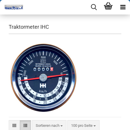
Traktormeter IHC
Sortieren nach
pro Seite
Sortieren nach
100 pro Seite