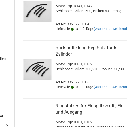
Motor-Typ: D141, D142
Schlepper: Brillant 600, Brillant 601, eckig
Art.Nr.: 996 022 901-4
Lieferzeit:
ca. 1-3 Tage
(Ausland abweichend
Rücklaufleitung Rep-Satz für 6
Zylinder
llen
Motor-Typ: D161, D162
Schlepper: Brillant 700/701, Robust 900/901
Art.Nr.: 996 022 901-6
Lieferzeit:
ca. 1-3 Tage
(Ausland abweichend
Ringstutzen für Einspritzventil, Ein-
und Ausgang
er
Motor-Typ: D131, D132