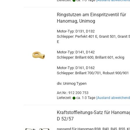
Lieferzeit:
ca. 1-3 Tage
(Ausland abweichend
Ringstutzen am Einspritzventil für
Hanomag, Unimog
Motor-Typ: D131, D132
Schlepper: Perfekt 401 E, Granit 501, Granit 
E
Motor-Typ: D141, D142
Schlepper: Brillant 600, Brillant 601, eckig
Motor-Typ: D161, D162
Schlepper: Brillant 700/701, Robust 900/901
div. Unimog Typen
Art.Nr.: 912 200 753
Lieferzeit:
ca. 1-3 Tage
(Ausland abweichend
Kraftstoffleitungs-Satz für Hanoma
D 52/57
passend für Hanomag R38, R40, R45, R55, K