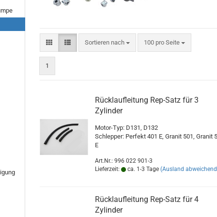
pumpe
Sortieren nach
pro Seite
Sortieren nach
100 pro Seite
1
Rücklaufleitung Rep-Satz für 3
Zylinder
Motor-Typ: D131, D132
Schlepper: Perfekt 401 E, Granit 501, Granit 
E
Art.Nr.: 996 022 901-3
Lieferzeit:
ca. 1-3 Tage
(Ausland abweichend
tigung
Rücklaufleitung Rep-Satz für 4
Zylinder