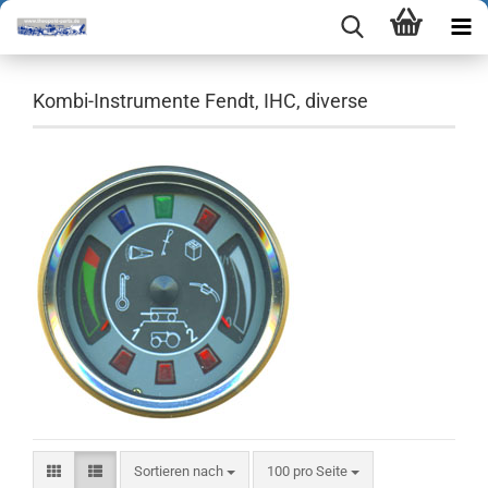
Kombi-Instrumente Fendt, IHC, diverse
Sortieren nach
pro Seite
Sortieren nach
100 pro Seite