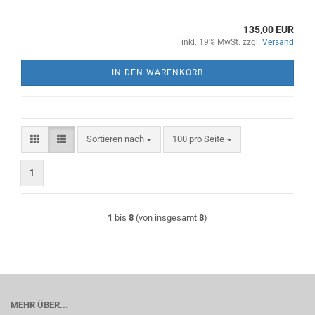
135,00 EUR
inkl. 19% MwSt. zzgl.
Versand
IN DEN WARENKORB
Sortieren nach
pro Seite
Sortieren nach
100 pro Seite
1
1
bis
8
(von insgesamt
8
)
MEHR ÜBER...