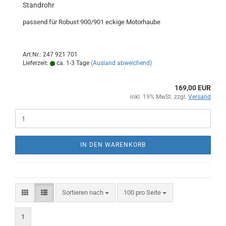
Standrohr
passend für Robust 900/901 eckige Motorhaube
Art.Nr.: 247 921 701
Lieferzeit:
ca. 1-3 Tage
(Ausland abweichend)
169,00 EUR
inkl. 19% MwSt. zzgl.
Versand
IN DEN WARENKORB
Sortieren nach
pro Seite
Sortieren nach
100 pro Seite
1