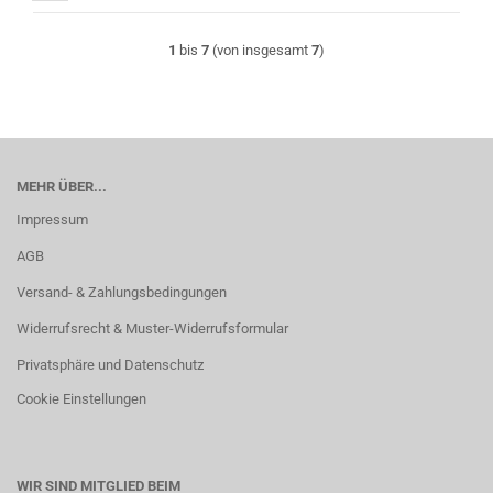
1
bis
7
(von insgesamt
7
)
MEHR ÜBER...
Impressum
AGB
Versand- & Zahlungsbedingungen
Widerrufsrecht & Muster-Widerrufsformular
Privatsphäre und Datenschutz
Cookie Einstellungen
WIR SIND MITGLIED BEIM