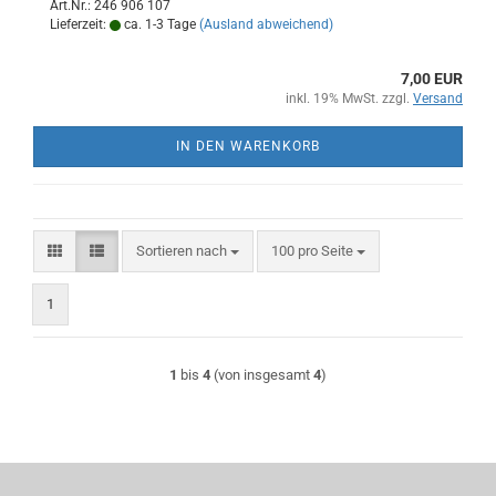
Art.Nr.: 246 906 107
Lieferzeit:
ca. 1-3 Tage
(Ausland abweichend)
7,00 EUR
inkl. 19% MwSt. zzgl.
Versand
IN DEN WARENKORB
Sortieren nach
pro Seite
Sortieren nach
100 pro Seite
1
1
bis
4
(von insgesamt
4
)