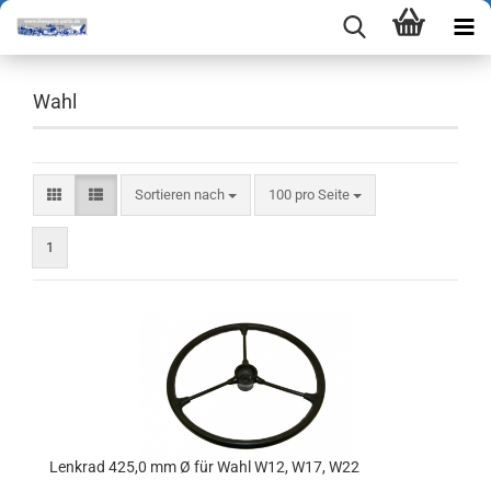
Wahl
Sortieren nach
pro Seite
Sortieren nach
100 pro Seite
1
Lenkrad 425,0 mm Ø für Wahl W12, W17, W22