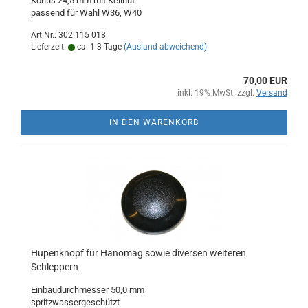
Konus 24,5 mm mit Keilnut
passend für Wahl W36, W40
Art.Nr.: 302 115 018
Lieferzeit:
ca. 1-3 Tage
(Ausland abweichend)
70,00 EUR
inkl. 19% MwSt. zzgl.
Versand
IN DEN WARENKORB
Hupenknopf für Hanomag sowie diversen weiteren
Schleppern
Einbaudurchmesser 50,0 mm
spritzwassergeschützt