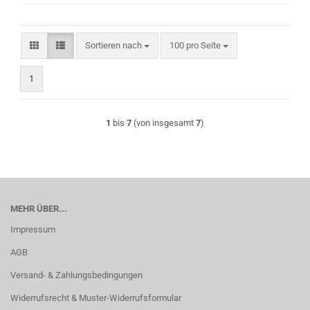
Sortieren nach
pro Seite
Sortieren nach
100 pro Seite
1
1
bis
7
(von insgesamt
7
)
MEHR ÜBER...
Impressum
AGB
Versand- & Zahlungsbedingungen
Widerrufsrecht & Muster-Widerrufsformular