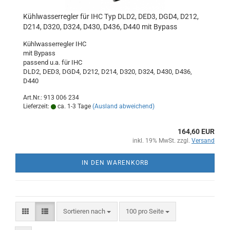
Kühlwasserregler für IHC Typ DLD2, DED3, DGD4, D212,
D214, D320, D324, D430, D436, D440 mit Bypass
Kühlwasserregler IHC
mit Bypass
passend u.a. für IHC
DLD2, DED3, DGD4, D212, D214, D320, D324, D430, D436,
D440
Art.Nr.: 913 006 234
Lieferzeit:
ca. 1-3 Tage
(Ausland abweichend)
164,60 EUR
inkl. 19% MwSt. zzgl.
Versand
IN DEN WARENKORB
Sortieren nach
pro Seite
Sortieren nach
100 pro Seite