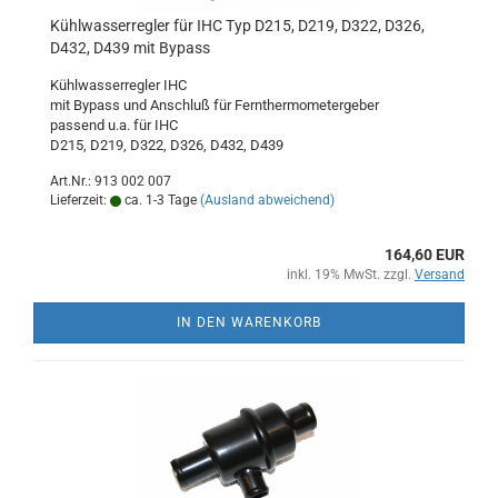
Kühlwasserregler für IHC Typ D215, D219, D322, D326,
D432, D439 mit Bypass
Kühlwasserregler IHC
mit Bypass und Anschluß für Fernthermometergeber
passend u.a. für IHC
D215, D219, D322, D326, D432, D439
Art.Nr.: 913 002 007
Lieferzeit:
ca. 1-3 Tage
(Ausland abweichend)
164,60 EUR
inkl. 19% MwSt. zzgl.
Versand
IN DEN WARENKORB