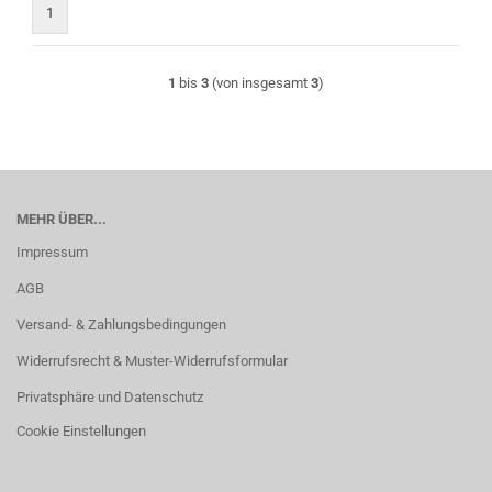
1
1
bis
3
(von insgesamt
3
)
MEHR ÜBER...
Impressum
AGB
Versand- & Zahlungsbedingungen
Widerrufsrecht & Muster-Widerrufsformular
Privatsphäre und Datenschutz
Cookie Einstellungen