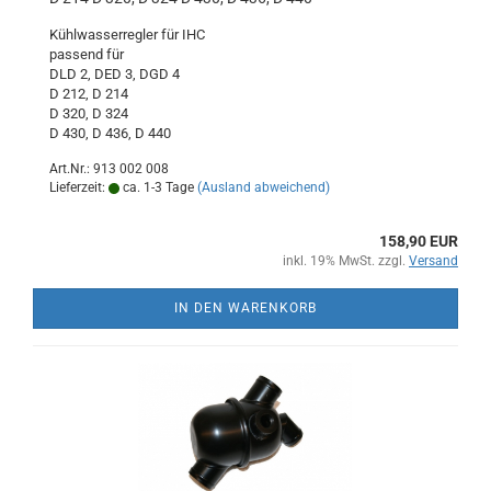
Kühlwasserregler für IHC
passend für
DLD 2, DED 3, DGD 4
D 212, D 214
D 320, D 324
D 430, D 436, D 440
Art.Nr.: 913 002 008
Lieferzeit:
ca. 1-3 Tage
(Ausland abweichend)
158,90 EUR
inkl. 19% MwSt. zzgl.
Versand
IN DEN WARENKORB