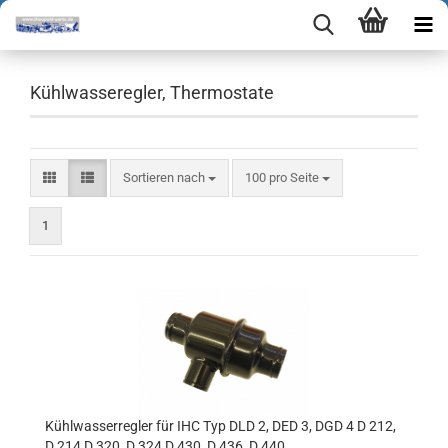
Kühlwasseregler, Thermostate
Sortieren nach
pro Seite
Sortieren nach
100 pro Seite
1
Kühlwasserregler für IHC Typ DLD 2, DED 3, DGD 4 D 212,
D 214 D 320, D 324 D 430, D 436, D 440