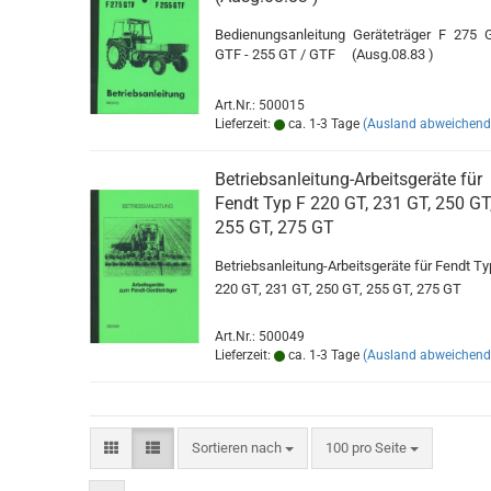
Bedienungsanleitung Geräteträger F 275 
GTF - 255 GT / GTF (Ausg.08.83 )
Art.Nr.: 500015
Lieferzeit:
ca. 1-3 Tage
(Ausland abweichend
Betriebsanleitung-Arbeitsgeräte für
Fendt Typ F 220 GT, 231 GT, 250 GT
255 GT, 275 GT
Betriebsanleitung-Arbeitsgeräte für Fendt Ty
220 GT, 231 GT, 250 GT, 255 GT, 275 GT
Art.Nr.: 500049
Lieferzeit:
ca. 1-3 Tage
(Ausland abweichend
Sortieren nach
pro Seite
Sortieren nach
100 pro Seite