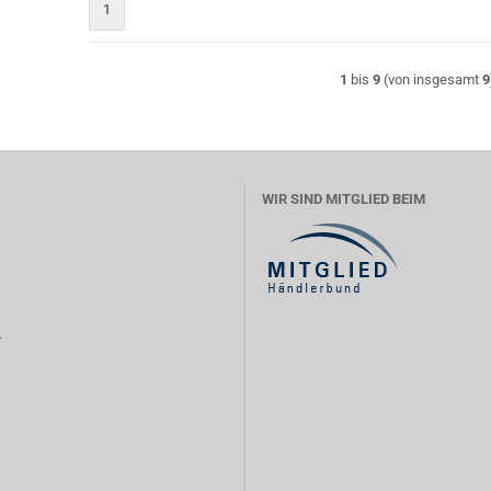
1
1
bis
9
(von insgesamt
9
WIR SIND MITGLIED BEIM
r