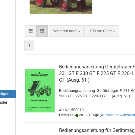
Sortieren nach
pro Seite
Sortieren nach
100 pro Seite
1
Bedienungsanleitung Geräteträger 
231 GT F 230 GT F 225 GT F 220-1
GT (Ausg. 61 )
Bedienungsanleitung Geräteträger F 231 G
räger
230 GT F 225 GT F 220-1 GT (Ausg. 61 )
lader
Art.Nr.: 500013
Lieferzeit:
ca. 1-3 Tage
(Ausland abweichend
Bedienungsanleitung für Geräteträg