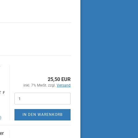
F
25,50 EUR
inkl. 7% MwSt. zzgl.
Versand
T F
IN DEN WARENKORB
)
er