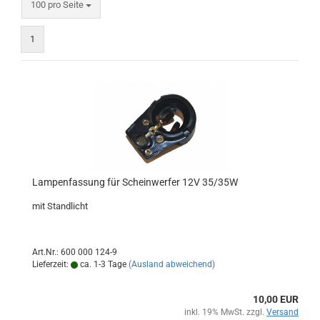
pro Seite
100 pro Seite
1
Lampenfassung für Scheinwerfer 12V 35/35W
mit Standlicht
Art.Nr.: 600 000 124-9
Lieferzeit:
ca. 1-3 Tage
(Ausland abweichend)
10,00 EUR
inkl. 19% MwSt. zzgl.
Versand