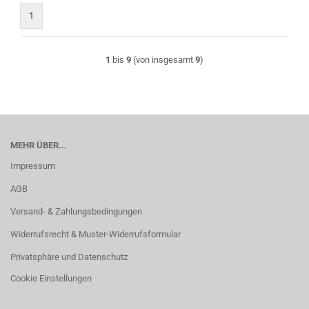
1
1
bis
9
(von insgesamt
9
)
MEHR ÜBER...
Impressum
AGB
Versand- & Zahlungsbedingungen
Widerrufsrecht & Muster-Widerrufsformular
Privatsphäre und Datenschutz
Cookie Einstellungen