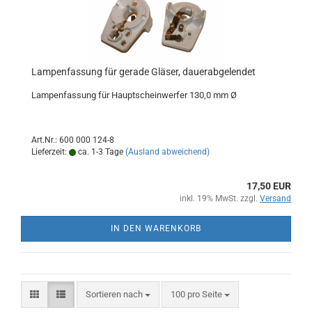
Lampenfassung für gerade Gläser, dauerabgelendet
Lampenfassung für Hauptscheinwerfer 130,0 mm Ø
Art.Nr.: 600 000 124-8
Lieferzeit:
ca. 1-3 Tage
(Ausland abweichend)
17,50 EUR
inkl. 19% MwSt. zzgl.
Versand
IN DEN WARENKORB
Sortieren nach
pro Seite
Sortieren nach
100 pro Seite