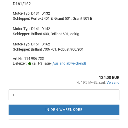
D161/162
Motor-Typ: D131, D132
Schlepper: Perfekt 401 E, Granit 501, Granit 501 E
Motor-Typ: D141, D142
Schlepper: Brillant 600, Brillant 601, eckig
Motor-Typ: D161, D162
Schlepper: Brillant 700/701, Robust 900/901
Art.Nr.: 114 906 733
Lieferzeit:
ca. 1-3 Tage
(Ausland abweichend)
124,00 EUR
inkl. 19% MwSt. zzgl.
Versand
IN DEN WARENKORB