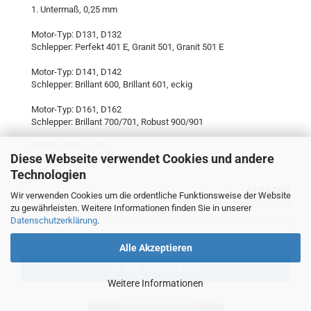
1. Untermaß, 0,25 mm
Motor-Typ: D131, D132
Schlepper: Perfekt 401 E, Granit 501, Granit 501 E
Motor-Typ: D141, D142
Schlepper: Brillant 600, Brillant 601, eckig
Motor-Typ: D161, D162
Schlepper: Brillant 700/701, Robust 900/901
Art.Nr.: 114 911 900
Diese Webseite verwendet Cookies und andere
Lieferzeit:
ca. 1-3 Tage
(Ausland abweichend)
Technologien
69,90 EUR
Wir verwenden Cookies um die ordentliche Funktionsweise der Website
inkl. 19% MwSt. zzgl.
Versand
zu gewährleisten. Weitere Informationen finden Sie in unserer
Datenschutzerklärung
.
Alle Akzeptieren
IN DEN WARENKORB
Weitere Informationen