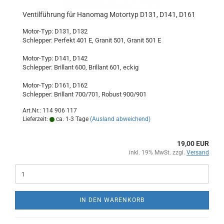
Ventilführung für Hanomag Motortyp D131, D141, D161
Motor-Typ: D131, D132
Schlepper: Perfekt 401 E, Granit 501, Granit 501 E
Motor-Typ: D141, D142
Schlepper: Brillant 600, Brillant 601, eckig
Motor-Typ: D161, D162
Schlepper: Brillant 700/701, Robust 900/901
Art.Nr.: 114 906 117
Lieferzeit:
ca. 1-3 Tage
(Ausland abweichend)
19,00 EUR
inkl. 19% MwSt. zzgl.
Versand
IN DEN WARENKORB