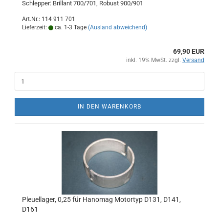
Schlepper: Brillant 700/701, Robust 900/901
Art.Nr.: 114 911 701
Lieferzeit:
ca. 1-3 Tage
(Ausland abweichend)
69,90 EUR
inkl. 19% MwSt. zzgl.
Versand
IN DEN WARENKORB
Pleuellager, 0,25 für Hanomag Motortyp D131, D141,
D161