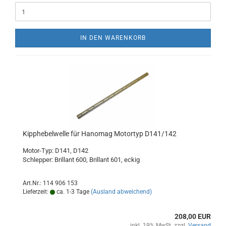
IN DEN WARENKORB
Kipphebelwelle für Hanomag Motortyp D141/142
Motor-Typ: D141, D142
Schlepper: Brillant 600, Brillant 601, eckig
Art.Nr.: 114 906 153
Lieferzeit:
ca. 1-3 Tage
(Ausland abweichend)
208,00 EUR
inkl. 19% MwSt. zzgl.
Versand