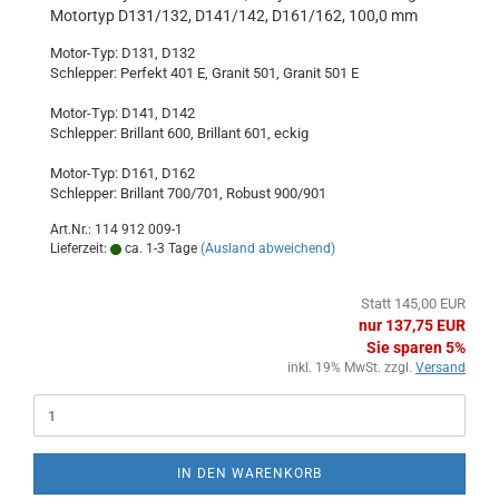
Motortyp D131/132, D141/142, D161/162, 100,0 mm
Motor-Typ: D131, D132
Schlepper: Perfekt 401 E, Granit 501, Granit 501 E
Motor-Typ: D141, D142
Schlepper: Brillant 600, Brillant 601, eckig
Motor-Typ: D161, D162
Schlepper: Brillant 700/701, Robust 900/901
Art.Nr.: 114 912 009-1
Lieferzeit:
ca. 1-3 Tage
(Ausland abweichend)
Statt 145,00 EUR
nur 137,75 EUR
Sie sparen 5%
inkl. 19% MwSt. zzgl.
Versand
IN DEN WARENKORB