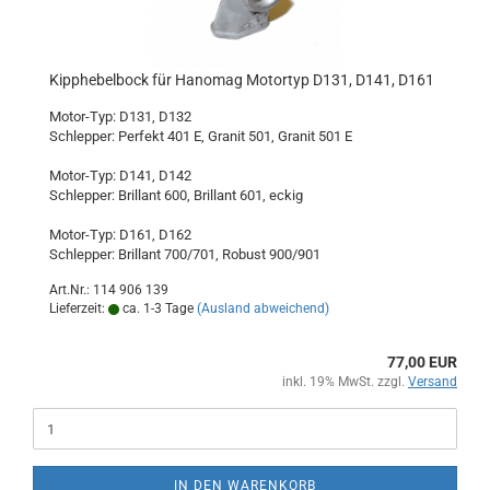
Kipphebelbock für Hanomag Motortyp D131, D141, D161
Motor-Typ: D131, D132
Schlepper: Perfekt 401 E, Granit 501, Granit 501 E
Motor-Typ: D141, D142
Schlepper: Brillant 600, Brillant 601, eckig
Motor-Typ: D161, D162
Schlepper: Brillant 700/701, Robust 900/901
Art.Nr.: 114 906 139
Lieferzeit:
ca. 1-3 Tage
(Ausland abweichend)
77,00 EUR
inkl. 19% MwSt. zzgl.
Versand
IN DEN WARENKORB