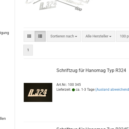
tigung
Sortieren nach
pro S
Sortieren nach
Alle Hersteller
100 p
1
Schriftzug für Hanomag Typ R324
Art.Nr.: 100 345
Lieferzeit:
ca. 1-3 Tage
(Ausland abweichend
llen