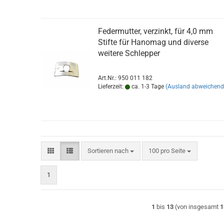
Federmutter, verzinkt, für 4,0 mm
Stifte für Hanomag und diverse
weitere Schlepper
Art.Nr.: 950 011 182
Lieferzeit:
ca. 1-3 Tage
(Ausland abweichend
Sortieren nach
pro Seite
Sortieren nach
100 pro Seite
1
1
bis
13
(von insgesamt
1