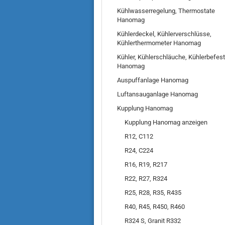
Kühlwasserregelung, Thermostate
Hanomag
Kühlerdeckel, Kühlerverschlüsse,
Kühlerthermometer Hanomag
Kühler, Kühlerschläuche, Kühlerbefes
Hanomag
Auspuffanlage Hanomag
Luftansauganlage Hanomag
Kupplung Hanomag
Kupplung Hanomag anzeigen
R12, C112
R24, C224
R16, R19, R217
R22, R27, R324
R25, R28, R35, R435
R40, R45, R450, R460
R324 S, Granit R332