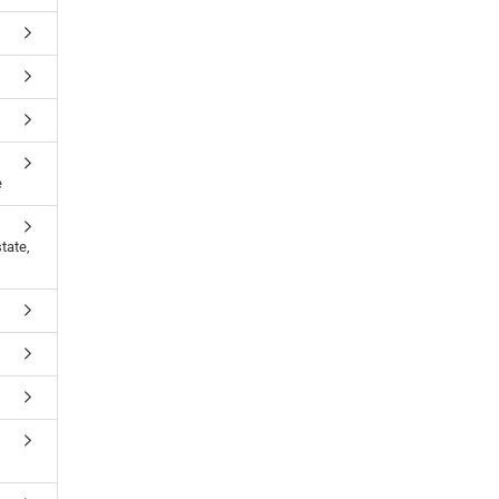
e
tate,