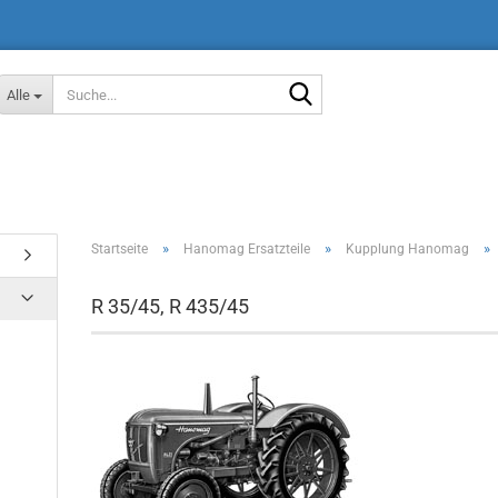
Suche...
Alle
»
»
»
Startseite
Hanomag Ersatzteile
Kupplung Hanomag
R 35/45, R 435/45