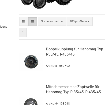
Sortieren nach
pro Seite
Sortieren nach
100 pro Seite
tigung
1
Doppelkupplung für Hanomag Typ
R35/45, R435/45
Art.Nr.: 81 050 402
Mitnehmerscheibe Zapfwelle für
Hanomag Typ R 35/45, R 435/45
Art.Nr.: 64 103 018