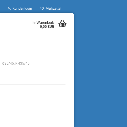
Kundenlogin
Merkzettel
Ihr Warenkorb
0,00 EUR
R 35/45, R 435/45