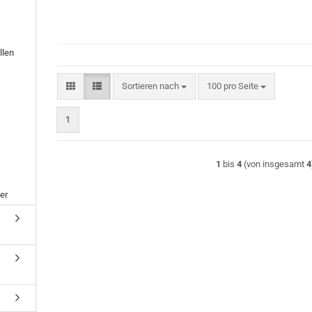
llen
Sortieren nach
pro Seite
Sortieren nach
100 pro Seite
1
1
bis
4
(von insgesamt
4
er