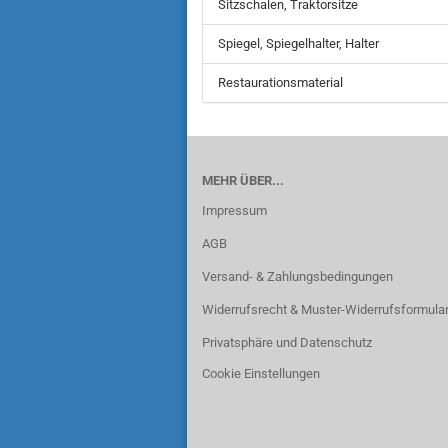
Sitzschalen, Traktorsitze
Spiegel, Spiegelhalter, Halter
Restaurationsmaterial
MEHR ÜBER...
Impressum
AGB
Versand- & Zahlungsbedingungen
Widerrufsrecht & Muster-Widerrufsformula
Privatsphäre und Datenschutz
Cookie Einstellungen