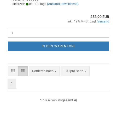
Lieferzeit:
ca. 1-3 Tage
(Ausland abweichend)
253,90 EUR
inkl. 19% MwSt. zzgl.
Versand
IN DEN WARENKORB
Sortieren nach
pro Seite
Sortieren nach
100 pro Seite
1
1
bis
4
(von insgesamt
4
)