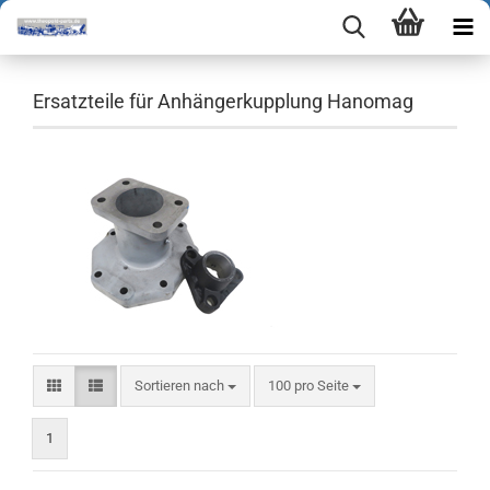
Ersatzteile für Anhängerkupplung Hanomag
Sortieren nach
pro Seite
Sortieren nach
100 pro Seite
1