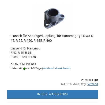
Flansch für Anhängerkupplung, für Hanomag Typ R 40, R
45, R 55, R 450, R 455, R 460
passend für Hanomag
R 40, R 45, R 55,
R 450, R 455, R 460
Art.Nr.: 314 138 019
Lieferzeit:
ca. 1-3 Tage
(Ausland abweichend)
219,00 EUR
inkl. 19% MwSt. zzgl.
Versand
IN DEN WARENKORB