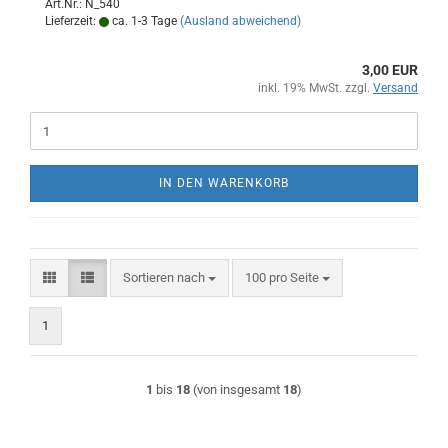
Art.Nr.: N_540
Lieferzeit:
ca. 1-3 Tage
(Ausland abweichend)
3,00 EUR
inkl. 19% MwSt. zzgl.
Versand
IN DEN WARENKORB
Sortieren nach
pro Seite
Sortieren nach
100 pro Seite
1
1
bis
18
(von insgesamt
18
)