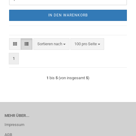
IN DEN WARENKORB
Sortieren nach
pro Seite
Sortieren nach
100 pro Seite
1
1
bis
5
(von insgesamt
5
)
MEHR ÜBER...
Impressum
AGB