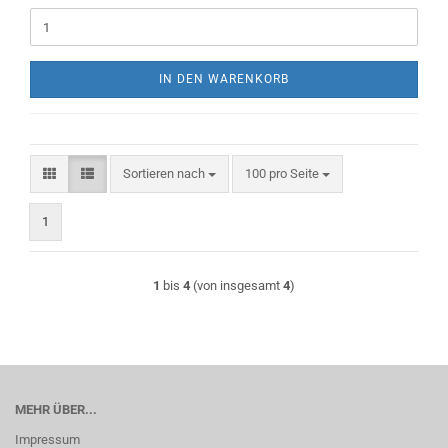
IN DEN WARENKORB
Sortieren nach
pro Seite
Sortieren nach
100 pro Seite
1
1
bis
4
(von insgesamt
4
)
MEHR ÜBER...
Impressum