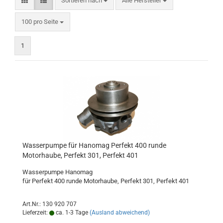
Sortieren nach
Alle Hersteller
pro Seite
100 pro Seite
1
Wasserpumpe für Hanomag Perfekt 400 runde
Motorhaube, Perfekt 301, Perfekt 401
Wasserpumpe Hanomag
für Perfekt 400 runde Motorhaube, Perfekt 301, Perfekt 401
Art.Nr.: 130 920 707
Lieferzeit:
ca. 1-3 Tage
(Ausland abweichend)