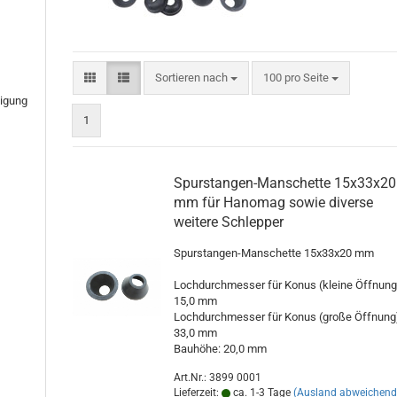
Sortieren nach
pro Seite
Sortieren nach
100 pro Seite
tigung
1
Spurstangen-Manschette 15x33x20
mm für Hanomag sowie diverse
weitere Schlepper
Spurstangen-Manschette 15x33x20 mm
Lochdurchmesser für Konus (kleine Öffnung
15,0 mm
Lochdurchmesser für Konus (große Öffnung
33,0 mm
Bauhöhe: 20,0 mm
Art.Nr.: 3899 0001
Lieferzeit:
ca. 1-3 Tage
(Ausland abweichend