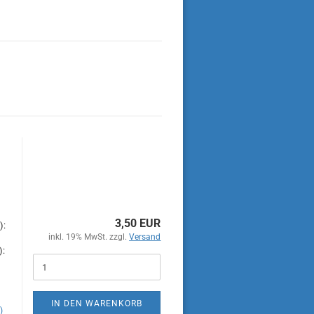
3,50 EUR
):
inkl. 19% MwSt. zzgl.
Versand
):
IN DEN WARENKORB
)