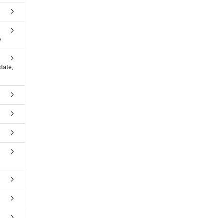
e
tate,