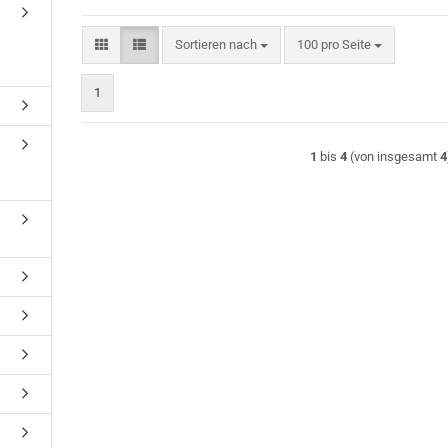
Sortieren nach
pro Seite
Sortieren nach
100 pro Seite
1
1
bis
4
(von insgesamt
4