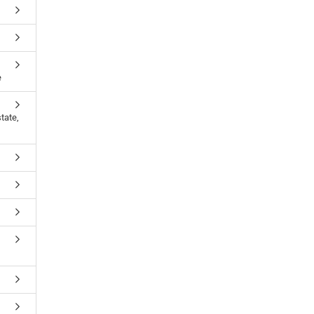
e
tate,