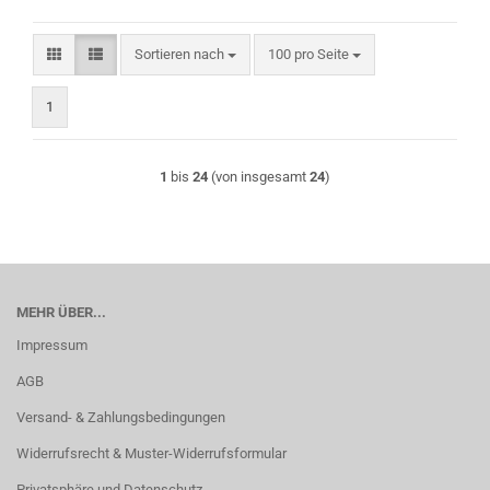
Sortieren nach
pro Seite
Sortieren nach
100 pro Seite
1
1
bis
24
(von insgesamt
24
)
MEHR ÜBER...
Impressum
AGB
Versand- & Zahlungsbedingungen
Widerrufsrecht & Muster-Widerrufsformular
Privatsphäre und Datenschutz