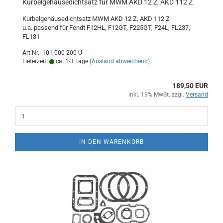
Kurbelgehäusedichtsatz für MWM AKD 12 Z, AKD 112 Z
Kurbelgehäusedichtsatz MWM AKD 12 Z, AKD 112 Z
u.a. passend für Fendt F12HL, F12GT, F225GT, F24L, FL237,
FL131
Art.Nr.: 101 000 200 U
Lieferzeit:
ca. 1-3 Tage
(Ausland abweichend)
189,50 EUR
inkl. 19% MwSt. zzgl.
Versand
IN DEN WARENKORB