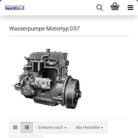
Wasserpumpe Motortyp D57
Sortieren nach
Sortieren nach
Alle Hersteller