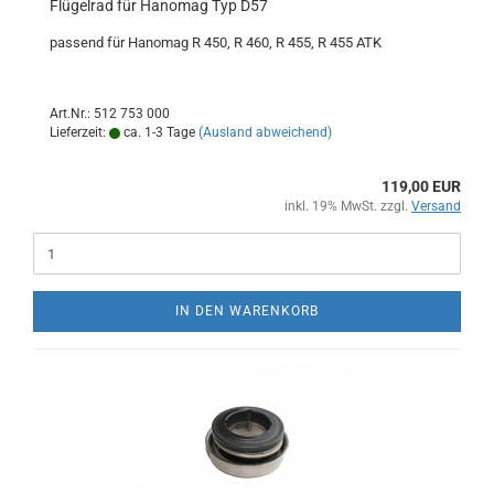
Flügelrad für Hanomag Typ D57
passend für Hanomag R 450, R 460, R 455, R 455 ATK
Art.Nr.: 512 753 000
Lieferzeit:
ca. 1-3 Tage
(Ausland abweichend)
119,00 EUR
inkl. 19% MwSt. zzgl.
Versand
IN DEN WARENKORB