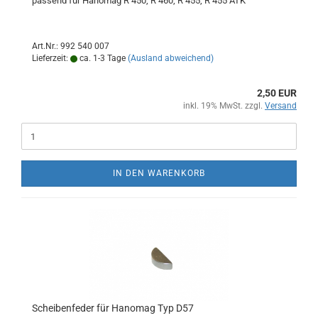
passend für Hanomag R 450, R 460, R 455, R 455 ATK
Art.Nr.: 992 540 007
Lieferzeit:
ca. 1-3 Tage
(Ausland abweichend)
2,50 EUR
inkl. 19% MwSt. zzgl.
Versand
IN DEN WARENKORB
Scheibenfeder für Hanomag Typ D57