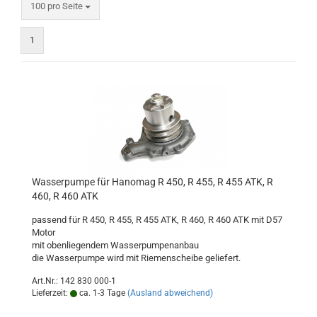
pro Seite
100 pro Seite
1
Wasserpumpe für Hanomag R 450, R 455, R 455 ATK, R
460, R 460 ATK
passend für R 450, R 455, R 455 ATK, R 460, R 460 ATK mit D57
Motor
mit obenliegendem Wasserpumpenanbau
die Wasserpumpe wird mit Riemenscheibe geliefert.
Art.Nr.: 142 830 000-1
Lieferzeit:
ca. 1-3 Tage
(Ausland abweichend)