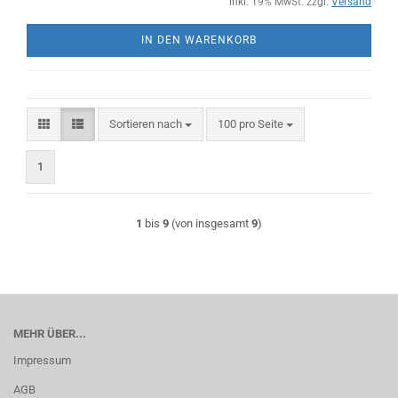
inkl. 19% MwSt. zzgl.
Versand
IN DEN WARENKORB
Sortieren nach
pro Seite
Sortieren nach
100 pro Seite
1
1
bis
9
(von insgesamt
9
)
MEHR ÜBER...
Impressum
AGB