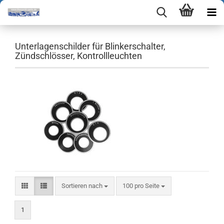
Unterlagenschilder für Blinkerschalter,
Zündschlösser, Kontrollleuchten
Sortieren nach
pro Seite
Sortieren nach
100 pro Seite
1