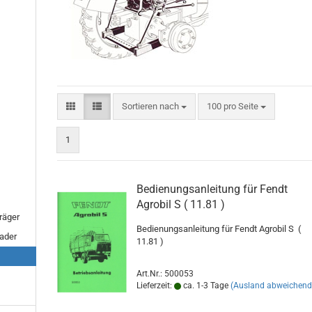
Sortieren nach
pro Seite
Sortieren nach
100 pro Seite
1
Bedienungsanleitung für Fendt
Agrobil S ( 11.81 )
räger
Bedienungsanleitung für Fendt Agrobil S (
lader
11.81 )
Art.Nr.: 500053
Lieferzeit:
ca. 1-3 Tage
(Ausland abweichend