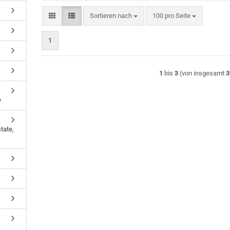
Sortieren nach
pro Seite
Sortieren nach
100 pro Seite
1
1
bis
3
(von insgesamt
3
e
tate,