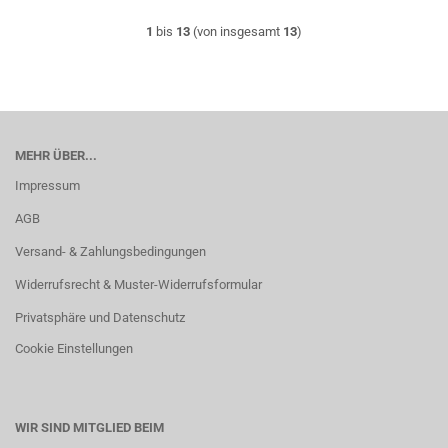
1
bis
13
(von insgesamt
13
)
MEHR ÜBER...
Impressum
AGB
Versand- & Zahlungsbedingungen
Widerrufsrecht & Muster-Widerrufsformular
Privatsphäre und Datenschutz
Cookie Einstellungen
WIR SIND MITGLIED BEIM