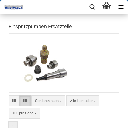
Einspritzpumpen Ersatzteile
Sortieren nach
Sortieren nach
Alle Hersteller
pro Seite
100 pro Seite
1