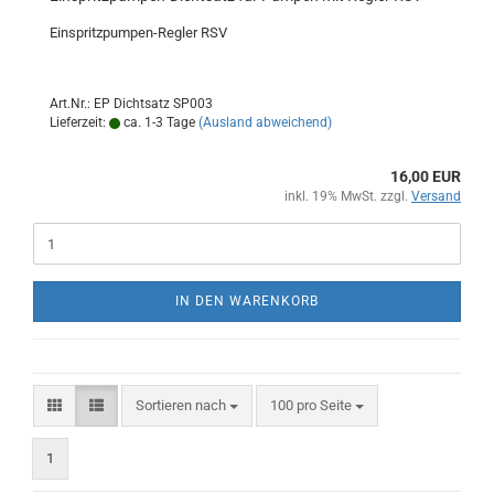
Einspritzpumpen-Regler RSV
Art.Nr.: EP Dichtsatz SP003
Lieferzeit:
ca. 1-3 Tage
(Ausland abweichend)
16,00 EUR
inkl. 19% MwSt. zzgl.
Versand
IN DEN WARENKORB
Sortieren nach
pro Seite
Sortieren nach
100 pro Seite
1