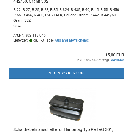
442/50, Granit 332
R 22, R 27, R 25, R 28, R 35, R 324, R 435, R 40, R 45, R 55, R 450
R 55, R 455, R 460, R 450 ATK, Brillant, Granit, R 442, R 442/50,
Granit 332
usw.
Art.Nr.: 302 113 046
Lieferzeit:
ca. 1-3 Tage
(Ausland abweichend)
15,00 EUR
inkl. 19% MwSt. zzgl.
Versand
IN DEN WARENKORB
Schalthebelmanschette für Hanomag Typ Perfekt 301,