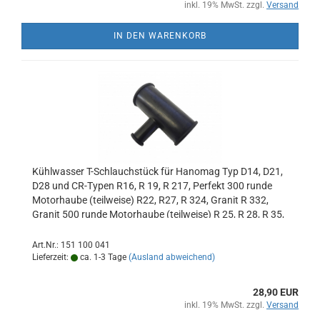
inkl. 19% MwSt. zzgl.
Versand
IN DEN WARENKORB
Kühlwasser T-Schlauchstück für Hanomag Typ D14, D21,
D28 und CR-Typen R16, R 19, R 217, Perfekt 300 runde
Motorhaube (teilweise) R22, R27, R 324, Granit R 332,
Granit 500 runde Motorhaube (teilweise) R 25, R 28, R 35,
R 35/45, R 435, R 435/45, Brillant R
Art.Nr.: 151 100 041
Lieferzeit:
ca. 1-3 Tage
(Ausland abweichend)
28,90 EUR
inkl. 19% MwSt. zzgl.
Versand