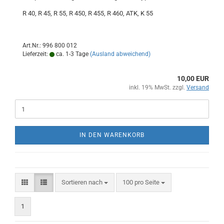
R 40, R 45, R 55, R 450, R 455, R 460, ATK, K 55
Art.Nr.: 996 800 012
Lieferzeit:
ca. 1-3 Tage
(Ausland abweichend)
10,00 EUR
inkl. 19% MwSt. zzgl.
Versand
IN DEN WARENKORB
Sortieren nach
pro Seite
Sortieren nach
100 pro Seite
1