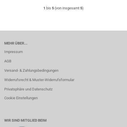
1
bis
5
(von insgesamt
5
)
MEHR ÜBER...
Impressum
AGB
Versand- & Zahlungsbedingungen
Widerrufsrecht & Muster-Widerrufsformular
Privatsphäre und Datenschutz
Cookie Einstellungen
WIR SIND MITGLIED BEIM