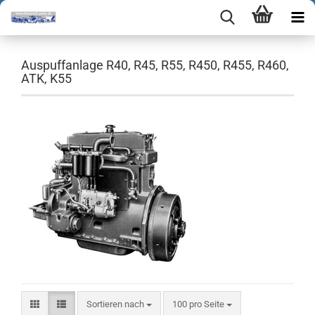
Auspuffanlage R40, R45, R55, R450, R455, R460,
ATK, K55
Sortieren nach
pro Seite
Sortieren nach
100 pro Seite