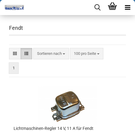
Fendt
Sortieren nach
pro Seite
Sortieren nach
100 pro Seite
1
Lichtmaschinen-Regler 14 V, 11 A für Fendt