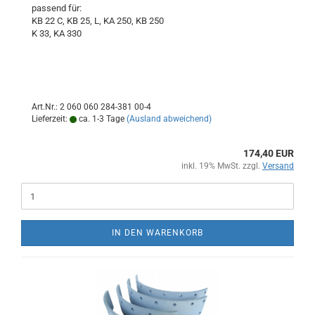
passend für:
KB 22 C, KB 25, L, KA 250, KB 250
K 33, KA 330
Art.Nr.: 2 060 060 284-381 00-4
Lieferzeit:
ca. 1-3 Tage
(Ausland abweichend)
174,40 EUR
inkl. 19% MwSt. zzgl.
Versand
IN DEN WARENKORB