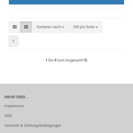
Sortieren nach
pro Seite
Sortieren nach
100 pro Seite
1
1
bis
9
(von insgesamt
9
)
MEHR ÜBER...
Impressum
AGB
Versand- & Zahlungsbedingungen