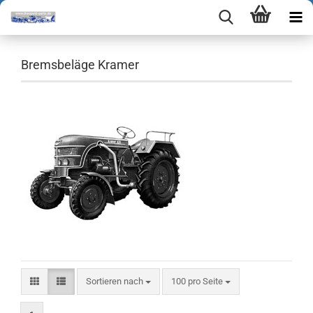
Bremsbeläge Kramer
Sortieren nach
pro Seite
Sortieren nach
100 pro Seite