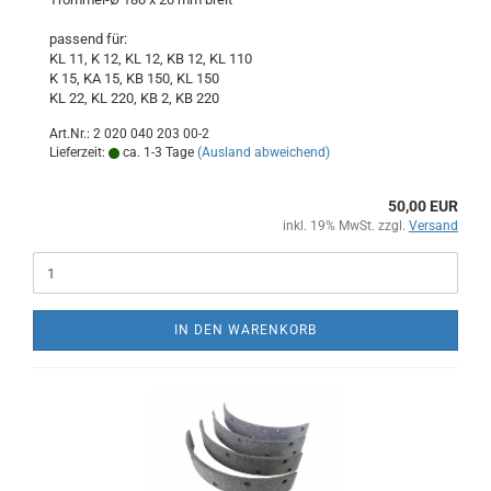
passend für:
KL 11, K 12, KL 12, KB 12, KL 110
K 15, KA 15, KB 150, KL 150
KL 22, KL 220, KB 2, KB 220
Art.Nr.: 2 020 040 203 00-2
Lieferzeit:
ca. 1-3 Tage
(Ausland abweichend)
50,00 EUR
inkl. 19% MwSt. zzgl.
Versand
IN DEN WARENKORB