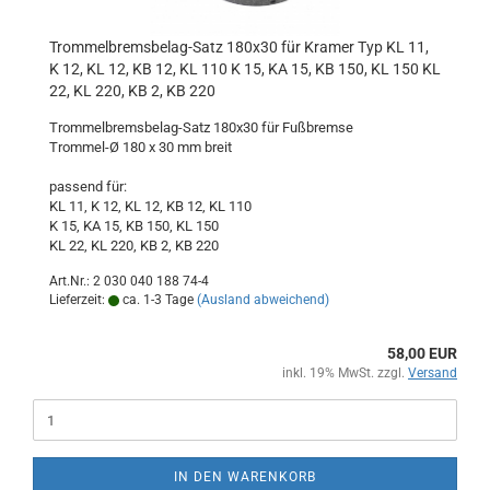
Trommelbremsbelag-Satz 180x30 für Kramer Typ KL 11,
K 12, KL 12, KB 12, KL 110 K 15, KA 15, KB 150, KL 150 KL
22, KL 220, KB 2, KB 220
Trommelbremsbelag-Satz 180x30 für Fußbremse
Trommel-Ø 180 x 30 mm breit
passend für:
KL 11, K 12, KL 12, KB 12, KL 110
K 15, KA 15, KB 150, KL 150
KL 22, KL 220, KB 2, KB 220
Art.Nr.: 2 030 040 188 74-4
Lieferzeit:
ca. 1-3 Tage
(Ausland abweichend)
58,00 EUR
inkl. 19% MwSt. zzgl.
Versand
IN DEN WARENKORB