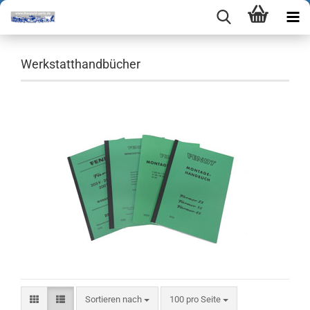
Werkstatthandbücher
Sortieren nach
pro Seite
Sortieren nach
100 pro Seite