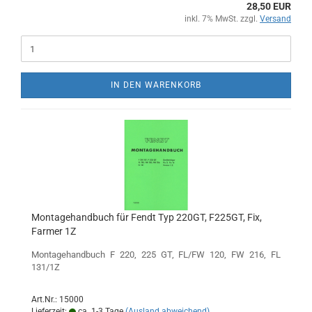
28,50 EUR
inkl. 7% MwSt. zzgl.
Versand
IN DEN WARENKORB
Montagehandbuch für Fendt Typ 220GT, F225GT, Fix,
Farmer 1Z
Montagehandbuch F 220, 225 GT, FL/FW 120, FW 216, FL
131/1Z
Art.Nr.: 15000
Lieferzeit:
ca. 1-3 Tage
(Ausland abweichend)