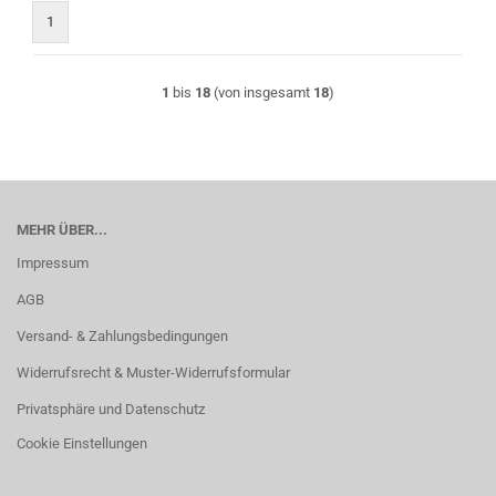
1
1
bis
18
(von insgesamt
18
)
MEHR ÜBER...
Impressum
AGB
Versand- & Zahlungsbedingungen
Widerrufsrecht & Muster-Widerrufsformular
Privatsphäre und Datenschutz
Cookie Einstellungen