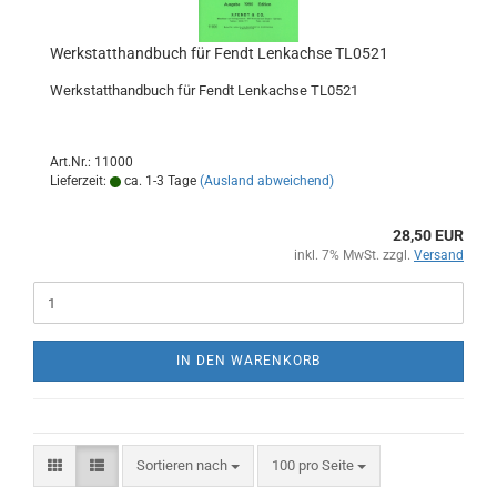
Werkstatthandbuch für Fendt Lenkachse TL0521
Werkstatthandbuch für Fendt Lenkachse TL0521
Art.Nr.: 11000
Lieferzeit:
ca. 1-3 Tage
(Ausland abweichend)
28,50 EUR
inkl. 7% MwSt. zzgl.
Versand
IN DEN WARENKORB
Sortieren nach
pro Seite
Sortieren nach
100 pro Seite