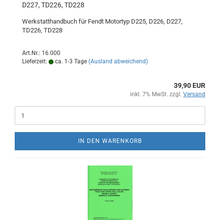
D227, TD226, TD228
Werkstatthandbuch für Fendt Motortyp D225, D226, D227,
TD226, TD228
Art.Nr.: 16 000
Lieferzeit:
ca. 1-3 Tage
(Ausland abweichend)
39,90 EUR
inkl. 7% MwSt. zzgl.
Versand
IN DEN WARENKORB